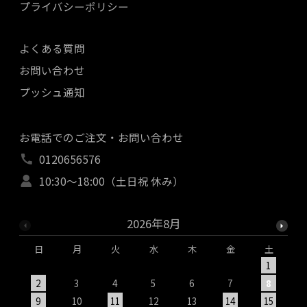
プライバシーポリシー
よくある質問
お問い合わせ
プッシュ通知
お電話でのご注文・お問い合わせ
0120656576
10:30～18:00（土日祝 休み）
2026年8月
日
月
火
水
木
金
土
1
2
3
4
5
6
7
8
9
10
11
12
13
14
15
1