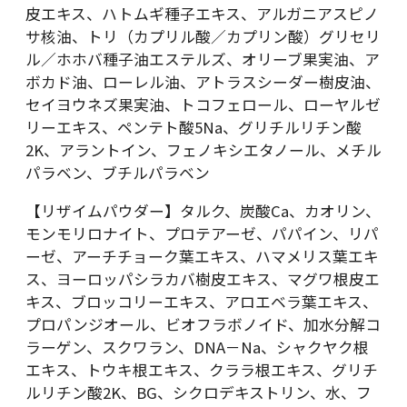
皮エキス、ハトムギ種子エキス、アルガニアスピノ
サ核油、トリ（カプリル酸／カプリン酸）グリセリ
ル／ホホバ種子油エステルズ、オリーブ果実油、ア
ボカド油、ローレル油、アトラスシーダー樹皮油、
セイヨウネズ果実油、トコフェロール、ローヤルゼ
リーエキス、ペンテト酸5Na、グリチルリチン酸
2K、アラントイン、フェノキシエタノール、メチル
パラベン、ブチルパラベン
【リザイムパウダー】タルク、炭酸Ca、カオリン、
モンモリロナイト、プロテアーゼ、パパイン、リパ
ーゼ、アーチチョーク葉エキス、ハマメリス葉エキ
ス、ヨーロッパシラカバ樹皮エキス、マグワ根皮エ
キス、ブロッコリーエキス、アロエベラ葉エキス、
プロパンジオール、ビオフラボノイド、加水分解コ
ラーゲン、スクワラン、DNA－Na、シャクヤク根
エキス、トウキ根エキス、クララ根エキス、グリチ
ルリチン酸2K、BG、シクロデキストリン、水、フ