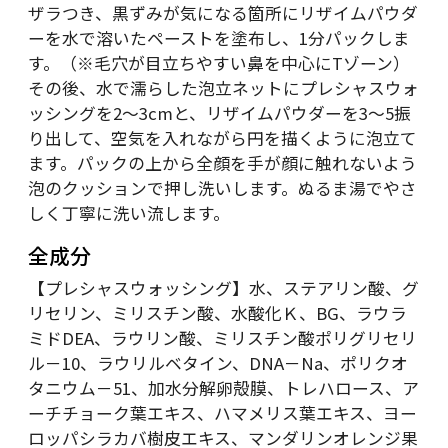
ザラつき、黒ずみが気になる箇所にリザイムパウダ
ーを水で溶いたペーストを塗布し、1分パックしま
す。（※毛穴が目立ちやすい鼻を中心にTゾーン）
その後、水で濡らした泡立ネットにプレシャスウォ
ッシングを2～3cmと、リザイムパウダーを3～5振
り出して、空気を入れながら円を描くように泡立て
ます。パックの上から全顔を手が顔に触れないよう
泡のクッションで押し洗いします。ぬるま湯でやさ
しく丁寧に洗い流します。
全成分
【プレシャスウォッシング】水、ステアリン酸、グ
リセリン、ミリスチン酸、水酸化Ｋ、BG、ラウラ
ミドDEA、ラウリン酸、ミリスチン酸ポリグリセリ
ル－10、ラウリルベタイン、DNA－Na、ポリクオ
タニウム－51、加水分解卵殻膜、トレハロース、ア
ーチチョーク葉エキス、ハマメリス葉エキス、ヨー
ロッパシラカバ樹皮エキス、マンダリンオレンジ果